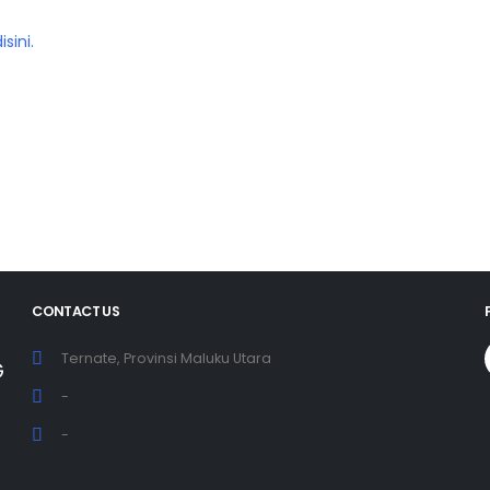
isini.
CONTACT US
Ternate, Provinsi Maluku Utara
G
-
-