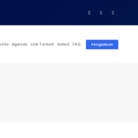
erita
Agenda
Link Terkait
Galeri
FAQ
Pengaduan