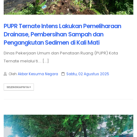
PUPR Ternate Intens Lakukan Pemeliharaan
Drainase, Pembersihan Sampah dan
Pengangkutan Sedimen di Kali Mati
Dinas Pekerjaan Umum dan Penataan Ruang (PUPR) Kota
Ternate melalui ti.... [...]
Oleh
Akbar Kesuma Negara
Sabtu, 02 Agustus 2025
SELENGKAPNYA+