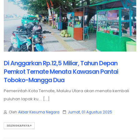
Di Anggarkan Rp.12,5 Miliar, Tahun Depan
Pemkot Ternate Menata Kawasan Pantai
Toboko-Mangga Dua
Pemerintah Kota Ternate, Maluku Utara akan menata kembali
puluhan lapak ku.... [...]
Oleh
Akbar Kesuma Negara
Jumat, 01 Agustus 2025
SELENGKAPNYA+